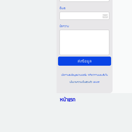
อีเมล
ข้อความ
เมื่อท่านส่งข้อมูลผ่านฟอร์ม จะถือว่าท่านยอมรับใน
นโยบายความเป็นส่วนตัว
ของเรา
หน้าแรก