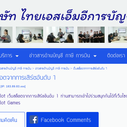
ิษัท ไทยเอสเอ็มอีการ
บริการ
ข่าวสารด้านบัญชี ภาษี การเงิน
ติดต่อเรา
าวสารด้านบัญชี ภาษี การเงิน
>
ข่าวสารด้านบัญชี ภาษี การเงิน
>
เว็บสล็อตจากการเสิร์ชอันดับ 1
็อตจากการเสิร์ชอันดับ 1
s
[IP: 183.89.83.xxx]
lot
เว็บสล็อตจากการเสิร์ชอันดับ 1 ท่านสามารถเข้าไปร่วมสนุกกันได้ที่เว็บไซ
lot Games
มคิดเห็น
Facebook Comments