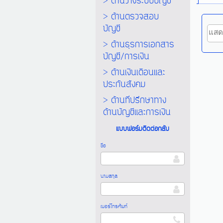
> ด้านวางระบบบัญชี
> ด้านตรวจสอบ
บัญชี
> ด้านธุรการเอกสาร
บัญชี/การเงิน
> ด้านเงินเดือนและ
ประกันสังคม
> ด้านที่ปรึกษาทาง
ด้านบัญชีและการเงิน
แบบฟอร์มติดต่อกลับ
ชื่อ
นามสกุล
เบอร์โทรศัพท์