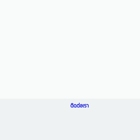
ติดต่อเรา