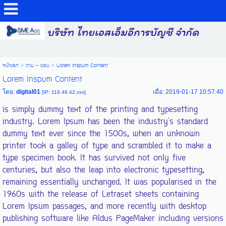
บริษัท ไทยเอสเอ็มอีการบัญชี จำกัด
หน้าแรก
>
ถาม - ตอบ
>
Lorem Inspum Content
Lorem Inspum Content
โดย:
digital01
เมื่อ: 2019-01-17 10:57:40
[IP: 119.46.42.xxx]
is simply dummy text of the printing and typesetting
industry. Lorem Ipsum has been the industry's standard
dummy text ever since the 1500s, when an unknown
printer took a galley of type and scrambled it to make a
type specimen book. It has survived not only five
centuries, but also the leap into electronic typesetting,
remaining essentially unchanged. It was popularised in the
1960s with the release of Letraset sheets containing
Lorem Ipsum passages, and more recently with desktop
publishing software like Aldus PageMaker including versions