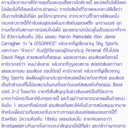
ความต้องการภายใต้การคุมทีมของกุนซือชาวดัตช์รายนี้ และปลดโรนัลโด้ออก
ไปเพียงไม่กี่เดือนหลังดำรงตำแหน่ง การตัดสินใจที่วิดาลกองกลางชิลีเชื่อว่า
เป็นการตัดสินใจที่ผิด และได้กระแทกเทน ฮากระหว่างที่โวยวายใส่คนหนึ่ง
กองกลางรายนี้ที่กำลังเล่นฟุตบอลในบราซิลกับแอตเลติโก พาราเนนเซ่ ถูก
ถามเกี่ยวกับสถานการณ์ของโรนัลโด้ และออกมาปกป้องยูไนเต็ดของเขาที่จาก
ไป 83ความคิดเห็น 2หุ้น พ่อของ Aaron Ramsdale เรียก Jamie
Carragher ว่า ‘a DISGRACE’ หลังจากที่ผู้เชี่ยวชาญ Sky Sports
บอกว่าเขา ‘หัวเราะ’ กับปฏิกิริยาของผู้รักษาประตู Arsenal ที่ทิ้งไปต่อ
David Raya ช่วยเสมอกับท็อตแนม พ่อของอารอน แรมส์เดลเรียกเจมี่
คาร์ราเกอร์ว่า 'คนน่าอับอาย' หลังจากที่กูรูของสกาย สปอร์ตส์บอกว่าเขา
พ่อของอารอน แรมส์เดล ตอบโต้เจมี่ คาร์ราเกอร์ หลังจากที่ผู้เชี่ยวชาญ
Sky Sports ล้อเลียนผู้รักษาประตูอาร์เซนอลเมื่อบ่ายวันอาทิตย์ แรมส์เดล
เป็นตัวสำรองที่ไม่ได้ลงสนามในเกมที่เดอะกันเนอร์สเสมอกับท็อตแน่ม ฮ็อตส
เปอร์ 2-2 โดยเดวิด รายาที่เซ็นสัญญาในช่วงซัมเมอร์เป็นที่ต้องการ
มากกว่านักเตะทีมชาติอังกฤษรายนี้ และถึงแม้ว่าเขาอาจจะพ่ายแพ้ในตำแหน่ง
อันดับ 1 ของเขาที่เอมิเรตส์ แรมส์เดลก็แสดงให้เห็นถึงการสนับสนุนมากมาย
สำหรับเพื่อนร่วมทีมของเขาในระหว่างการแข่งขันนอร์ธลอนดอนดาร์บี้ที่
ตึงเครียด 2ความคิดเห็น 186หุ้น เอเยนต์ของโม ซาลาห์บอกเขาว่า
ลิเวอร์พูลอยู่ห่างกันมากในการเจรจาสัญญาเมื่อปีที่แล้ว และกลัวว่าพวกเขาจะ