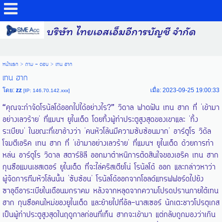
บริษัท ไทยเอสเอ็มอีการบัญชี จำกัด
หน้าแรก
>
ถาม - ตอบ
>
เทน ฮาก
เทน ฮาก
โดย:
zz
เมื่อ: 2023-09-25 19:00:33
[IP: 146.70.142.xxx]
“คุณจะกำจัดโรนัลโด้ออกไปได้อย่างไร?” วิดาล ฟาดฟัน เทน ฮาก ที่ 'เข้ามา
อย่างเลวร้าย' ที่แมนฯ ยูไนเต็ด โดยทิ้งผู้ทำประตูสูงสุดของเขาและ 'ทิ้ง
ระเบียบ' ในขณะที่เขาอ้างว่า 'คนหัวโล้นมีความซับซ้อนมาก' อาร์ตูโร วิดัล
โจมตีเอริค เทน ฮาก ที่ 'เข้ามาอย่างเลวร้าย' ที่แมนฯ ยูไนเต็ด ด้วยการทำ
หล่น อาร์ตูโร วิดาล สตาร์ชิลี ออกมาตำหนิการตัดสินใจของเอริค เทน ฮาก
กุนซือแมนเชสเตอร์ ยูไนเต็ด ที่จะไล่คริสเตียโน่ โรนัลโด้ ออก และกล่าวหาว่า
ผู้จัดการทีมหัวโล้นนั้น 'ซับซ้อน' โรนัลโด้ออกจากโอลด์แทรฟฟอร์ดไปยัง
ซาอุดีอาระเบียในเดือนมกราคม หลังจากหลุดจากความโปรดปรานภายใต้เทน
ฮาก กุนซือคนใหม่ของยูไนเต็ด และย้ายไปที่อัล-นาสเซอร์ นักเตะชาวโปรตุเกส
เป็นผู้ทำประตูสูงสุดในฤดูกาลก่อนที่เท็น ฮากจะเข้ามา แต่กลับถูกมองว่าเกิน