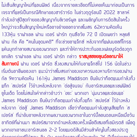
ไม่เซ็นสัญญาใหม่ที่แอนฟิลด์ เนื่องจากรายละเอียดที่ไม่เคยเห็นมาก่อนเป็นการ
เจรจาที่แชร์เป็นกรณีศึกษาของฮาร์วาร์ด ในช่วงฤดูร้อนปี 2022 ซาลาห์
กำลังเข้าสู่ปีสุดท้ายของสัญญากับลิเวอร์พูล และเผชิญกับการตัดสินใจครั้ง
ใหญ่ว่าจะเซ็นสัญญาใหม่หรืออาจย้ายออกจากสโมสร 62ความคิดเห็น
133หุ้น ราฟาเอล ฟาน เดอร์ ฟาร์ท กุนซือวัย 72 ปี เปิดเผยว่า หลุยส์
ฟาน กัล คือ “คนในอุดมคติ” ที่จะช่วยอาแจ็กซ์ หลังจากที่แฟนบอลที่โกรธ
แค้นบุกทำลายสนามของพวกเขา และทำให้การปะทะกันของเฟเยนูร์ดต้องถูก
ยกเลิก ราฟาเอล ฟาน เดอร์ ฟาร์ท กล่าว
ราสมุสฮอยลุนด์ออกมาให้
สัมภาษณ์
ฟาน เดอร์ ฟาร์ต ซึ่งลงสนามให้กับอาแจ็กซ์ไป 156 นัดในช่วง
เริ่มต้นอาชีพของเขา แนะนำว่าสโมสรเก่าของเขาควรมองหาบริการของฟาน
กัล 9ความคิดเห็น 161หุ้น James Maddison ยืนยันว่าท็อตแนมกำลังทิ้ง
แท็ก 'สเปอร์ส' ไว้ข้างหลังหลังจาก 'ต่อสู้จนจบ' กับอาร์เซนอลและเชฟฟิลด์
ยูไนเต็ด โดยไม่สนใจคำกล่าวอ้างว่า 'ขยะ' พวกเขา 'นุ่มนวลและอ่อนแอ'
James Maddison ยืนยันว่าท็อตแนมกำลังทิ้งแท็ก 'สเปอร์ส' ไว้ข้างหลัง
หลังจาก 'ต่อสู้' James Maddison เชื่อว่าท็อตแนมกำลังสูญเสียแท็ก 'ส
เปอร์ส' ที่น่าอับอายหลังจากผลงานของพวกเขาในดาร์บี้ลอนดอนเหนือเมื่อวัน
อาทิตย์ที่ผ่านมา สเปอร์สมาจากด้านหลังสองครั้งเพื่อตีเสมอที่เอมิเรตส์ เพื่อดู
พวกเขาเอาชนะอาร์เซนอล 2-2 โดยแมดดิสันมีส่วนสำคัญในทั้งสองประตู