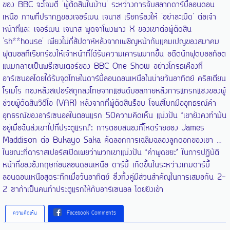
ของ BBC จะโจมตี 'ผู้ตัดสินในบ้าน' ระหว่างการจับสลากดาร์บี้ลอนดอน
เหนือ ภาพที่ปรากฏของเจอร์เมน เจนาส เรียกร้องให้ 'อย่าละเมิด' ต่อเจ้า
หน้าที่และ เจอร์เมน เจนาส พูดจาโผงผาง X ของเขาต่อผู้ตัดสิน
'sh**house' เพียงไม่กี่สัปดาห์หลังจากเผชิญหน้ากับแคมเปญของสมาคม
ฟุตบอลที่เรียกร้องให้เจ้าหน้าที่ได้รับความเคารพมากขึ้น อดีตนักฟุตบอลท็อต
แนมกลายเป็นพรีเซนเตอร์ของ BBC One Show อย่างโกรธเคืองที่
อาร์เซนอลโดยได้รับจุดโทษในดาร์บี้ลอนดอนเหนือในบ่ายวันอาทิตย์ คริสเตียน
โรเมโร กองหลังสเปอร์สถูกลงโทษจากแฮนด์บอลภายหลังการแทรกแซงของผู้
ช่วยผู้ตัดสินวิดีโอ (VAR) หลังจากที่ผู้ตัดสินร็อบ โจนส์โบกมืออุทธรณ์คำ
อุทธรณ์ของอาร์เซนอลในตอนแรก 50ความคิดเห็น แบ่งปัน ‘เขายังคงทำมัน
อยู่เมื่อฉันส่งเขาไปที่ประตูแรก!’: การตอบสนองที่โหดร้ายของ James
Maddison ต่อ Bukayo Saka คัดลอกการเฉลิมฉลองลูกดอกของเขา …
ในขณะที่ดาราสเปอร์สเปิดเผยว่าพวกเขาแบ่งปัน ‘คำพูดขยะ’ ในการปฏิบัติ
หน้าที่ของอังกฤษก่อนลอนดอนเหนือ ดาร์บี้ เกิดขึ้นในระหว่างเกมดาร์บี้
ลอนดอนเหนือสุดระทึกเมื่อวันอาทิตย์ ซึ่งทั้งคู่มีส่วนสำคัญในการเสมอกัน 2-
2 ซาก้าเป็นคนทำประตูแรกให้กับอาร์เซนอล โดยยิงเข้า
ความคิดเห็น
Facebook Comments