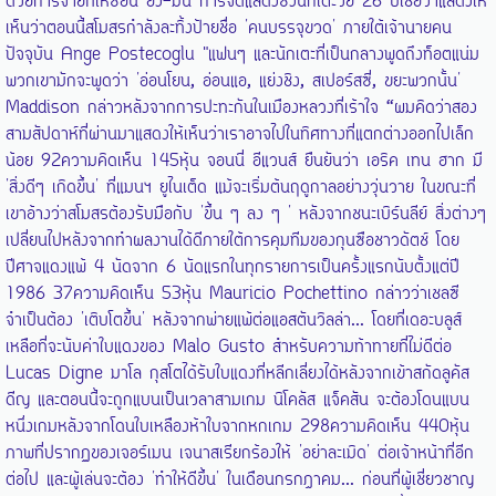
ด้วยการจ่ายทีให้ซอน ฮึง-มิน การจัดแสดงซึ่งนักเตะวัย 26 ปีเชื่อว่าแสดงให้
เห็นว่าตอนนี้สโมสรกำลังละทิ้งป้ายชื่อ 'คนบรรจุขวด' ภายใต้เจ้านายคน
ปัจจุบัน Ange Postecoglu "แฟนๆ และนักเตะที่เป็นกลางพูดถึงท็อตแน่ม
พวกเขามักจะพูดว่า 'อ่อนโยน, อ่อนแอ, แย่งชิง, สเปอร์สซี่, ขยะพวกนั้น'
Maddison กล่าวหลังจากการปะทะกันในเมืองหลวงที่เร้าใจ “ผมคิดว่าสอง
สามสัปดาห์ที่ผ่านมาแสดงให้เห็นว่าเราอาจไปในทิศทางที่แตกต่างออกไปเล็ก
น้อย 92ความคิดเห็น 145หุ้น จอนนี่ อีแวนส์ ยืนยันว่า เอริค เทน ฮาก มี
'สิ่งดีๆ เกิดขึ้น' ที่แมนฯ ยูไนเต็ด แม้จะเริ่มต้นฤดูกาลอย่างวุ่นวาย ในขณะที่
เขาอ้างว่าสโมสรต้องรับมือกับ 'ขึ้น ๆ ลง ๆ ' หลังจากชนะเบิร์นลีย์ สิ่งต่างๆ
เปลี่ยนไปหลังจากทำผลงานได้ดีภายใต้การคุมทีมของกุนซือชาวดัตช์ โดย
ปีศาจแดงแพ้ 4 นัดจาก 6 นัดแรกในทุกรายการเป็นครั้งแรกนับตั้งแต่ปี
1986 37ความคิดเห็น 53หุ้น Mauricio Pochettino กล่าวว่าเชลซี
จำเป็นต้อง 'เติบโตขึ้น' หลังจากพ่ายแพ้ต่อแอสตันวิลล่า... โดยที่เดอะบลูส์
เหลือที่จะนับค่าใบแดงของ Malo Gusto สำหรับความท้าทายที่ไม่ดีต่อ
Lucas Digne มาโล กุสโตได้รับใบแดงที่หลีกเลี่ยงได้หลังจากเข้าสกัดลูคัส
ดีญ และตอนนี้จะถูกแบนเป็นเวลาสามเกม นิโคลัส แจ็คสัน จะต้องโดนแบน
หนึ่งเกมหลังจากโดนใบเหลืองห้าใบจากหกเกม 298ความคิดเห็น 440หุ้น
ภาพที่ปรากฏของเจอร์เมน เจนาสเรียกร้องให้ 'อย่าละเมิด' ต่อเจ้าหน้าที่อีก
ต่อไป และผู้เล่นจะต้อง 'ทำให้ดีขึ้น' ในเดือนกรกฎาคม... ก่อนที่ผู้เชี่ยวชาญ