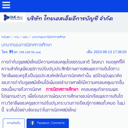
บริษัท ไทยเอสเอ็มอีการบัญชี จำกัด
หน้าแรก
>
ถาม - ตอบ
>
บทบาทของการนิเทศการศึกษา
บทบาทของการนิเทศการศึกษา
โดย:
ธีร์
เมื่อ: 2023-09-13 17:36:03
[IP: 156.146.50.xxx]
การกำกับดูแลสมัยใหม่มีความครอบคลุมโดยธรรมชาติ โฆษณา หมดยุคที่ให้
ความสำคัญเพียงแต่การปรับปรุงประสิทธิภาพการสอนและการเติบโตทาง
วิชาชีพของครูซึ่งเป็นจุดประสงค์หลักในการนิเทศเท่านั้น แต่ปัจจุบันแนวคิด
ของการกำกับดูแลสมัยใหม่ได้เพิ่มเขตอำนาจศาลให้มีความครอบคลุมมากขึ้น
ตอนนี้หมายถึงการนิเทศ
การนิเทศการศึกษา
ครอบคลุมกิจกรรมและ
โปรแกรมต่างๆ เพื่อรับรองการพัฒนาการศึกษาของนักเรียนและการเติบโต
ทางวิชาชีพของครูและการปรับปรุงกระบวนการเรียนรู้การสอนทั้งหมด ในแง่
นี้ จะเห็นได้อย่างชัดเจนว่าในการนิเทศสมัยใหม่
ความคิดเห็น
Facebook Comments