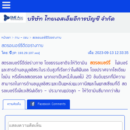
บริษัท ไทยเอสเอ็มอีการบัญชี จำกัด
หน้าแรก
>
ถาม - ตอบ
>
สตรอเบอร์รี่ดีต่อร่างกาย
สตรอเบอร์รี่ดีต่อร่างกาย
โดย:
บี
เมื่อ: 2023-09-13 12:33:35
[IP: 193.29.107.xxx]
สตรอเบอร์รี่ดีต่อร่างกาย โดยธรรมชาติจะให้วิตามิน
สตรอเบอร์รี่
ไฟเบอร์
และสารต้านอนุมูลอิสระในระดับสูงที่เรียกว่าโพลีฟีนอล โดยปราศจากโซเดียม
ไขมัน หรือโคเลสเตอรอล พวกเขาเป็นหนึ่งในผลไม้ 20 อันดับแรกที่มีความ
สามารถในการต้านอนุมูลอิสระและเป็นแหล่งแมงกานีสและโพแทสเซียมที่ดี สต
รอเบอร์รี่เพียงเสิร์ฟเดียว – ประมาณแปดลูก – ให้วิตามินซีมากกว่าส้ม
ความคิดเห็น
Facebook Comments