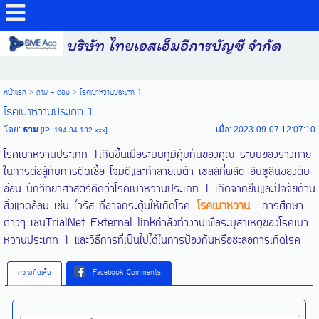
บริษัท ไทยเอสเอ็มอีการบัญชี จำกัด
หน้าแรก
>
ถาม - ตอบ
>
โรคเบาหวานประเภท 1
โรคเบาหวานประเภท 1
โดย:
ธาม
เมื่อ: 2023-09-07 12:07:10
[IP: 194.34.132.xxx]
โรคเบาหวานประเภท 1เกิดขึ้นเมื่อระบบภูมิคุ้มกันของคุณ ระบบของร่างกาย
ในการต่อสู้กับการติดเชื้อ โจมตีและทำลายเบต้า เซลล์ที่ผลิต อินซูลินของตับ
อ่อน นักวิทยาศาสตร์คิดว่าโรคเบาหวานประเภท 1 เกิดจากยีนและปัจจัยด้าน
สิ่งแวดล้อม เช่น ไวรัส ที่อาจกระตุ้นให้เกิดโรค
โรคเบาหวาน
การศึกษา
ต่างๆ เช่นTrialNet External linkกำลังทำงานเพื่อระบุสาเหตุของโรคเบา
หวานประเภท 1 และวิธีการที่เป็นไปได้ในการป้องกันหรือชะลอการเกิดโรค
ความคิดเห็น
Facebook Comments