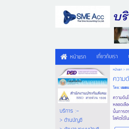
บร
เกี่ยวกับเรา
หน้าแรก
หน้าแรก
>
ถ
ความดั
โดย:
เฌอ
ความดันโ
หลอดเลือ
บริการ :-
นั้นการต
โลหิตได้ใ
> ด้านบัญชี