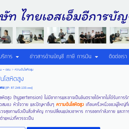
ิษัท ไทยเอสเอ็มอีการ
บริการ
ข่าวสารด้านบัญชี ภาษี การเงิน
ติดต่อเรา
าม - ตอบ
>
ความดันโลหิตสูง
นโลหิตสูง
แตม
[IP: 87.249.133.xxx]
ลหิตสูง (hypertension) ไม่มีอาการและอาจเป็นอันตรายได้หากไม่ได้รับการรัก
ดสมอง หัวใจวาย และปัญหาอื่นๆ
ความดันโลหิตสูง
เกือบครึ่งหนึ่งของผู้ใหญ่ที
รวจสุขภาพจึงเป็นสิ่งสำคัญ การเปลี่ยนแปลงอาหาร การออกกำลังกาย และกา
นตำแหน่งที่ควรจะเป็น