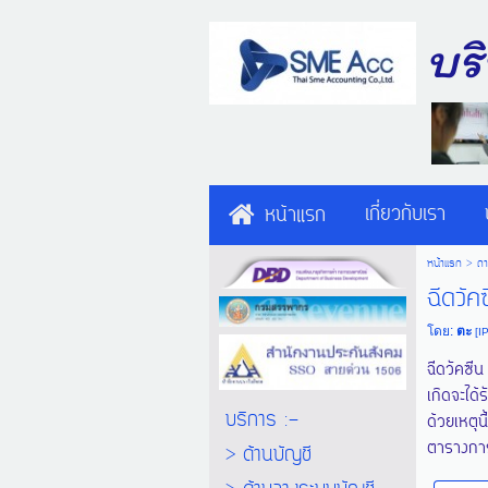
บร
เกี่ยวกับเรา
หน้าแรก
หน้าแรก
>
ถ
ฉีดวัค
โดย:
ตะ
[I
ฉีดวัคซี
เกิดจะได้
บริการ :-
ด้วยเหตุน
ตารางกา
> ด้านบัญชี