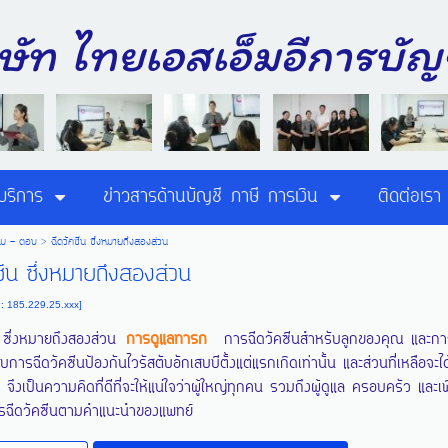
ิษัท ไทยเอสเอ็มอีการ
บริการ
ข่าวสารด้านบัญชี ภาษี การเงิน
ติดต่อเรา
าม - ตอบ
>
ฉีดวัคซีน ซึ่งหมายถึงสองส่วน
ซีน ซึ่งหมายถึงสองส่วน
P: 185.229.25.xxx]
น ซึ่งหมายถึงสองส่วน
การดูแลทารก
การฉีดวัคซีนสำหรับลูกของคุณ และกา
รับการฉีดวัคซีนป้องกันไวรัสตับอักเสบบีตั้งแต่แรกเกิดเท่านั้น และส่วนที่เหลือจะ
ี้ จึงเป็นความคิดที่ดีที่จะให้แน่ใจว่าผู้ใหญ่ทุกคน รวมถึงผู้ดูแล ครอบครัว และเ
รฉีดวัคซีนตามคำแนะนำของแพทย์