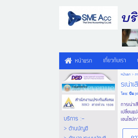
บร
เกี่ยวกับเรา
หน้าแรก
หน้าแรก
>
ถ
รเน่า
โดย:
บีม
[I
การเน่าเ
เปลี่ยนแ
บริการ :-
เอนไซม์
> ด้านบัญชี
ควา