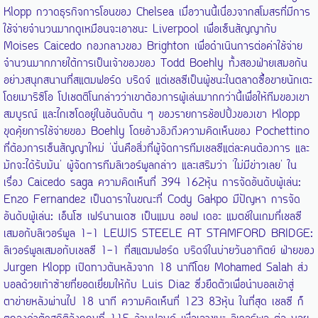
Klopp กวาดธุรกิจการโอนของ Chelsea เมื่อวานนี้เนื่องจากสโมสรที่มีการ
ใช้จ่ายจำนวนมากดูเหมือนจะเอาชนะ Liverpool เพื่อเซ็นสัญญากับ
Moises Caicedo กองกลางของ Brighton เพื่อดำเนินการต่อค่าใช้จ่าย
จำนวนมากภายใต้การเป็นเจ้าของของ Todd Boehly ทั้งสองฝ่ายเสมอกัน
อย่างสนุกสนานที่สแตมฟอร์ด บริดจ์ แต่เชลซีเป็นผู้ชนะในตลาดซื้อขายนักเตะ
โดยเมาริซิโอ โปเชตติโนกล่าวว่าเขาต้องการผู้เล่นมากกว่านี้เพื่อให้ทีมของเขา
สมบูรณ์ และไกเซโดอยู่ในอันดับต้น ๆ ของรายการช้อปปิ้งของเขา Klopp
ขุดคุ้ยการใช้จ่ายของ Boehly โดยอ้างอิงถึงความคิดเห็นของ Pochettino
ที่ต้องการเซ็นสัญญาใหม่ 'นั่นคือสิ่งที่ผู้จัดการทีมเชลซีแต่ละคนต้องการ และ
มักจะได้รับมัน' ผู้จัดการทีมลิเวอร์พูลกล่าว และเสริมว่า 'ไม่มีข่าวเลย' ใน
เรื่อง Caicedo saga ความคิดเห็นที่ 394 162หุ้น การจัดอันดับผู้เล่น:
Enzo Fernandez เป็นดาราในขณะที่ Cody Gakpo มีปัญหา การจัด
อันดับผู้เล่น: เอ็นโซ เฟร์นานเดซ เป็นแมน ออฟ เดอะ แมตช์ในเกมที่เชลซี
เสมอกับลิเวอร์พูล 1-1 LEWIS STEELE AT STAMFORD BRIDGE:
ลิเวอร์พูลเสมอกับเชลซี 1-1 ที่สแตมฟอร์ด บริดจ์ในบ่ายวันอาทิตย์ ฝ่ายของ
Jurgen Klopp เปิดทางตันหลังจาก 18 นาทีโดย Mohamed Salah ส่ง
บอลด้วยเท้าซ้ายที่ยอดเยี่ยมให้กับ Luis Diaz ซึ่งยืดตัวเพื่อนำบอลเข้าสู่
ตาข่ายหลังผ่านไป 18 นาที ความคิดเห็นที่ 123 83หุ้น ในที่สุด เชลซี ก็