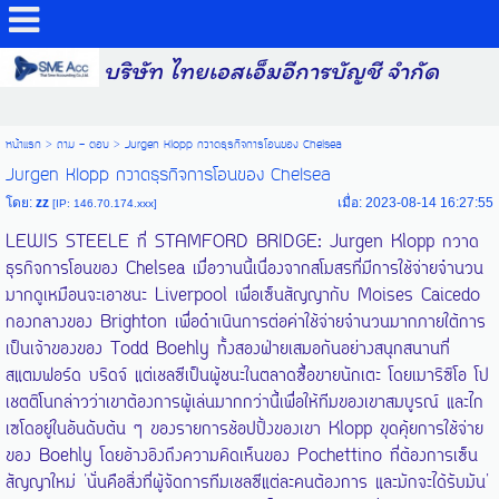
บริษัท ไทยเอสเอ็มอีการบัญชี จำกัด
หน้าแรก
>
ถาม - ตอบ
>
Jurgen Klopp กวาดธุรกิจการโอนของ Chelsea
Jurgen Klopp กวาดธุรกิจการโอนของ Chelsea
โดย:
zz
เมื่อ: 2023-08-14 16:27:55
[IP: 146.70.174.xxx]
LEWIS STEELE ที่ STAMFORD BRIDGE: Jurgen Klopp กวาด
ธุรกิจการโอนของ Chelsea เมื่อวานนี้เนื่องจากสโมสรที่มีการใช้จ่ายจำนวน
มากดูเหมือนจะเอาชนะ Liverpool เพื่อเซ็นสัญญากับ Moises Caicedo
กองกลางของ Brighton เพื่อดำเนินการต่อค่าใช้จ่ายจำนวนมากภายใต้การ
เป็นเจ้าของของ Todd Boehly ทั้งสองฝ่ายเสมอกันอย่างสนุกสนานที่
สแตมฟอร์ด บริดจ์ แต่เชลซีเป็นผู้ชนะในตลาดซื้อขายนักเตะ โดยเมาริซิโอ โป
เชตติโนกล่าวว่าเขาต้องการผู้เล่นมากกว่านี้เพื่อให้ทีมของเขาสมบูรณ์ และไก
เซโดอยู่ในอันดับต้น ๆ ของรายการช้อปปิ้งของเขา Klopp ขุดคุ้ยการใช้จ่าย
ของ Boehly โดยอ้างอิงถึงความคิดเห็นของ Pochettino ที่ต้องการเซ็น
สัญญาใหม่ 'นั่นคือสิ่งที่ผู้จัดการทีมเชลซีแต่ละคนต้องการ และมักจะได้รับมัน'