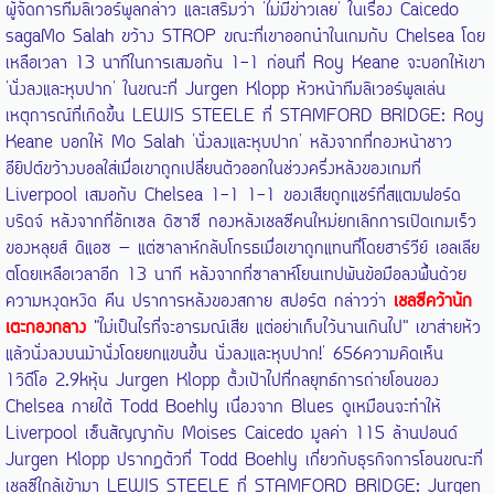
ผู้จัดการทีมลิเวอร์พูลกล่าว และเสริมว่า 'ไม่มีข่าวเลย' ในเรื่อง Caicedo
sagaMo Salah ขว้าง STROP ขณะที่เขาออกนำในเกมกับ Chelsea โดย
เหลือเวลา 13 นาทีในการเสมอกัน 1-1 ก่อนที่ Roy Keane จะบอกให้เขา
'นั่งลงและหุบปาก' ในขณะที่ Jurgen Klopp หัวหน้าทีมลิเวอร์พูลเล่น
เหตุการณ์ที่เกิดขึ้น LEWIS STEELE ที่ STAMFORD BRIDGE: Roy
Keane บอกให้ Mo Salah 'นั่งลงและหุบปาก' หลังจากที่กองหน้าชาว
อียิปต์ขว้างบอลใส่เมื่อเขาถูกเปลี่ยนตัวออกในช่วงครึ่งหลังของเกมที่
Liverpool เสมอกับ Chelsea 1-1 1-1 ของเสียถูกแชร์ที่สแตมฟอร์ด
บริดจ์ หลังจากที่อักเซล ดิซาซี กองหลังเชลซีคนใหม่ยกเลิกการเปิดเกมเร็ว
ของหลุยส์ ดิแอซ — แต่ซาลาห์กลับโกรธเมื่อเขาถูกแทนที่โดยฮาร์วีย์ เอลเลีย
ตโดยเหลือเวลาอีก 13 นาที หลังจากที่ซาลาห์โยนเทปพันข้อมือลงพื้นด้วย
ความหงุดหงิด คีน ปราการหลังของสกาย สปอร์ต กล่าวว่า
เชลซีคว้านัก
เตะกองกลาง
"ไม่เป็นไรที่จะอารมณ์เสีย แต่อย่าเก็บไว้นานเกินไป" เขาส่ายหัว
แล้วนั่งลงบนม้านั่งโดยยกแขนขึ้น นั่งลงและหุบปาก!' 656ความคิดเห็น
1วิดีโอ 2.9kหุ้น Jurgen Klopp ตั้งเป้าไปที่กลยุทธ์การถ่ายโอนของ
Chelsea ภายใต้ Todd Boehly เนื่องจาก Blues ดูเหมือนจะทำให้
Liverpool เซ็นสัญญากับ Moises Caicedo มูลค่า 115 ล้านปอนด์
Jurgen Klopp ปรากฏตัวที่ Todd Boehly เกี่ยวกับธุรกิจการโอนขณะที่
เชลซีใกล้เข้ามา LEWIS STEELE ที่ STAMFORD BRIDGE: Jurgen