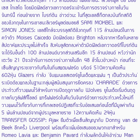
ตกลงค่าตัวสถิติอังกฤษที่ 115 ล้านปอนด์ เพื่อเอาชนะ ลิเวอร์พูล ต่อ มอย
เซส ไกเซโด โดยมิดฟิลด์ชาวเอกวาดอร์จะเข้ารับการตรวจร่างกายในวัน
จันทร์นี้ ก่อนย้ายจาก ไบรท์ตัน ข่าวด่วน: ในที่สุดเชลซีก็ตกลงบันทึกสถิติ
ของอังกฤษในการเอาชนะลิเวอร์พูลต่อมอยส์ SAMI MOKBEL และ
SIMON JONES: เชลซีใกล้จะบรรลุสถิติอังกฤษที่ 115 ล้านปอนด์ในการ
คว้าตัว Moises Caicedo มิดฟิลด์ของ Brighton หลังจากหารือกันหลาย
สัปดาห์และประมูลไม่สำเร็จ สิงห์บลูส์ตกลงค่าตัวมิดฟิลด์เอกวาดอร์ที่ไบรท์ตัน
จะได้รับขั้นต่ำ 100 ล้านปอนด์บวกส่วนเสริมอีก 15 ล้านปอนด์ หวังว่านัก
เตะวัย 21 ปีจะเข้ารับการตรวจร่างกายในอีก 48 ชั่วโมงข้างหน้า ก่อนที่จะ
เซ็นสัญญาระยะยาวกับทีมในถิ่นสแตมฟอร์ด บริดจ์ 510ความคิดเห็น
602หุ้น Glazers กำลัง 'จับแมนเชสเตอร์ยูไนเต็ดและแฟน ๆ เป็นตัวประกัน'
ระเบิดต้องแถลงในฐานะกลุ่มผู้สนับสนุนการยึดครอง 'CHARADE' ด้วยการ
ประท้วงที่วางแผนไว้สำหรับการเปิดฤดูกาลกับ Wolves ยูไนเต็ดเริ่มต้นฤดู
กาลกับวูล์ฟส์ที่โอลด์ แทร็ฟฟอร์ดในคืนวันจันทร์ด้วยการประท้วงครั้งใหม่ที่
วางแผนไว้เกี่ยวกับการที่เกลเซอร์ปฏิเสธที่จะรับข้อเสนอก้อนโตที่มีมูลค่าเกิน
5 พันล้านปอนด์จากผู้ประมูลหลายราย 12ความคิดเห็น 24หุ้น
TRANSFER GOSSIP: Ajax ยืมตัวเพื่อเซ็นสัญญากับ Donny van de
Beek อีกครั้ง Liverpool พร้อมที่จะเพิ่มข้อเสนอของพวกเขาสำหรับ
Romeo Lavia และ Benjamin Pavard กำลังผลักดันให้เข้าร่วม Man