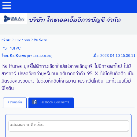
บริษัท ไทยเอสเอ็มอีการบัญชี จำกัด
หน้าแรก
>
ถาม - ตอบ
>
Ks Kurve
Ks Kurve
โดย:
Ks Kurve
เมื่อ: 2023-04-10 15:36:11
[IP: 184.22.8.xxx]
Ks Kurve
บุหรี่ไฟฟ้าทางเลือกใหม่แห่งการเลิกบุหรี่ ไม่มีการเผาไหม้ ไม่มี
สารทาร์ ปลอดภัยกว่าบุหรี่มวนปกติมากกว่าถึง 95 % ไม่มีกลิ่นติดตัว เป็น
มิตรต่อคนรอบข้าง ไม่ต้องหักดิบให้ทรมาน เพราะมีนิโคติน และทั้งแบบไม่มี
นิโคติน
ความคิดเห็น
Facebook Comments