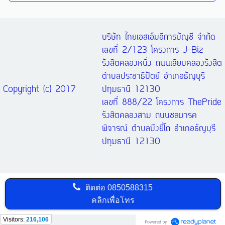
บริษัท ไทยเอสเอ็มอีการบัญชี จำกัด
เลขที่ 2/123 โครงการ J-Biz
รังสิตคลองหนึ่ง ถนนเลียบคลองรังสิต
ตำบลประชาธิปัตย์ อำเภอธัญบุรี
Copyright (c) 2017
ปทุมธานี 12130
เลขที่ 888/22 โครงการ ThePride
รังสิตคลองสาม ถนนชลมารค
พิจารณ์ ตำบลบึงยี่โถ อำเภอธัญบุรี
ปทุมธานี 12130
ติดต่อ
0850588315
คลิกเพื่อโทร
Visitors:
216,106