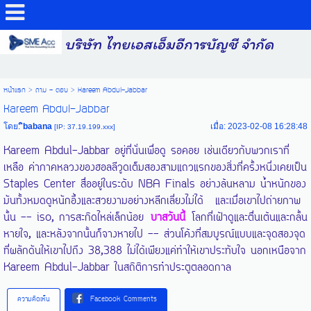
บริษัท ไทยเอสเอ็มอีการบัญชี จำกัด
หน้าแรก
>
ถาม - ตอบ
>
Kareem Abdul-Jabbar
Kareem Abdul-Jabbar
โดย:
ิbabana
เมื่อ: 2023-02-08 16:28:48
[IP: 37.19.199.xxx]
Kareem Abdul-Jabbar อยู่ที่นั่นเพื่อดู รอคอย เช่นเดียวกับพวกเราที่
เหลือ ค่าภาคหลวงของฮอลลีวูดเต็มสองสามแถวแรกของสิ่งที่ครั้งหนึ่งเคยเป็น
Staples Center สื่ออยู่ในระดับ NBA Finals อย่างล้นหลาม น้ำหนักของ
มันทั้งหมดดูหนักอึ้งและสวยงามอย่างหลีกเลี่ยงไม่ได้ และเมื่อเขาไปถ่ายภาพ
นั้น -- iso, การสะกิดไหล่เล็กน้อย
บาสวันนี้
โลกที่เฝ้าดูและตื่นเต้นและกลั้น
หายใจ, และหลังจากนั้นก็จางหายไป -- ส่วนโค้งที่สมบูรณ์แบบและจุดสองจุด
ที่ผลักดันให้เขาไปถึง 38,388 ไม่ได้เพียงแค่ทำให้เขาประทับใจ นอกเหนือจาก
Kareem Abdul-Jabbar ในสถิติการทำประตูตลอดกาล
ความคิดเห็น
Facebook Comments